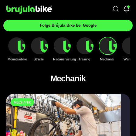
Folge Brújula Bike bei Google
Mountainbike
Straße
Radausrüstung
Training
Mechanik
Wartung
Mechanik
MECHANIK