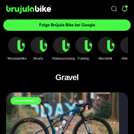
Folge Brújula Bike bei Google
Mountainbike
Straße
Radausrüstung
Training
Mechanik
Wartung
Gravel
MOUNTAINBIKE