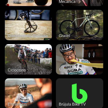
Entrenamiento
Mecánica
Componentes Bicicleta
Gravel
Ciclocross
Nutrición
Entrevistas
Brújula Bike TV