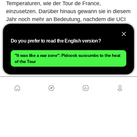
Temperaturen, wie der Tour de France,
einzusetzen. Darüber hinaus gewann sie in diesem
Jahr noch mehr an Bedeutung, nachdem die UCI
die Verwendung der beliebten Ice Socks während
des Eröffnungszeitfahrens verboten hat
, was die
Do you prefer to read the English version?
Teams zwang, neue Wege zu finden, um die
Körpertemperatur niedrig zu halten, ohne das
"It was like a war zone": Pidcock succumbs to the heat
vorherige Aufwärmen zu beeinträchtigen.
of the Tour
ÜBER UNS