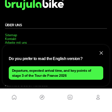
ÜBER UNS
Sitemap
Kontakt
Arbeite mit uns
PARTNERSEITEN
Do you prefer to read the English version?
MusickMag
Departure, expected arrival time, and key points of
FOLGE UNS
stage 3 of the Tour de France 2026
Abonniere unseren Newsletter
Senden