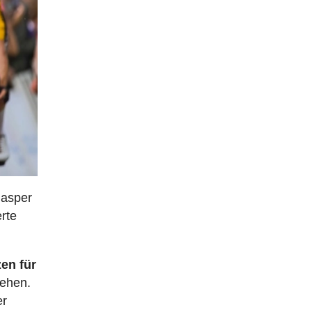
Jasper
erte
en für
tehen.
er