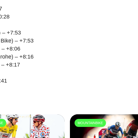
7
0:28
 – +7:53
Bike) – +7:53
 – +8:06
rohe) – +8:16
 – +8:17
:41
SE
MOUNTAINBIKE