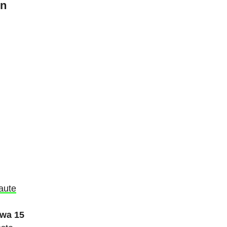
in
baute
twa 15