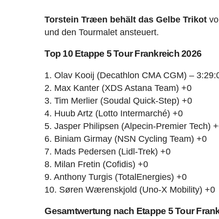
Torstein Træen behält das Gelbe Trikot
vo
und den Tourmalet ansteuert.
Top 10 Etappe 5 Tour Frankreich 2026
1. Olav Kooij (Decathlon CMA CGM) – 3:29:
2. Max Kanter (XDS Astana Team) +0
3. Tim Merlier (Soudal Quick-Step) +0
4. Huub Artz (Lotto Intermarché) +0
5. Jasper Philipsen (Alpecin-Premier Tech) 
6. Biniam Girmay (NSN Cycling Team) +0
7. Mads Pedersen (Lidl-Trek) +0
8. Milan Fretin (Cofidis) +0
9. Anthony Turgis (TotalEnergies) +0
10. Søren Wærenskjold (Uno-X Mobility) +0
Gesamtwertung nach Etappe 5 Tour Frank