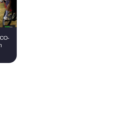
XCO-
n