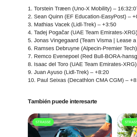
1. Torstein Træen (Uno-X Mobility) – 16:32:0
2. Sean Quinn (EF Education-EasyPost) – +
3. Mathias Vacek (Lidl-Trek) – +3:50
4. Tadej Pogačar (UAE Team Emirates-XRG)
5. Jonas Vingegaard (Team Visma | Lease a 
6. Ramses Debruyne (Alpecin-Premier Tech)
7. Remco Evenepoel (Red Bull-BORA-hansg
8. Isaac del Toro (UAE Team Emirates-XRG)
9. Juan Ayuso (Lidl-Trek) – +8:20
10. Paul Seixas (Decathlon CMA CGM) – +8
También puede interesarte
STRASSE
STRAS