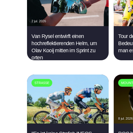
2 jul. 2026
16 jul. 20
Van Rysel entwirft einen
Tour d
hochreflektierenden Helm, um
Bedeut
Olav Kooij mitten im Sprint zu
man e
orten
STRASSE
MOUNT
8 jul. 2026
8 jul. 2026