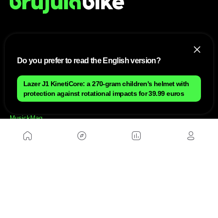
ÜBER UNS
Do you prefer to read the English version?
Sitemap
Kontakt
Arbeite mit uns
Lazer J1 KinetiCore: a 270-gram children's helmet with
protection against rotational impacts for 39.99 euros
PARTNERSEITEN
MusickMag
FOLGE UNS
Abonniere unseren Newsletter
Senden