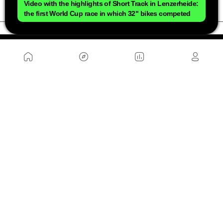
Video with the highlights of Short Track in Lenzerheide:
the first World Cup race in which 32" bikes competed
ÜBER UNS
Sitemap
Kontakt
Arbeite mit uns
PARTNERSEITEN
MusickMag
FOLGE UNS