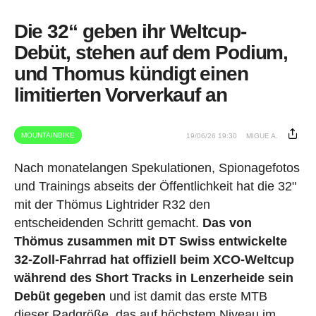
Die 32“ geben ihr Weltcup-
Debüt, stehen auf dem Podium,
und Thomus kündigt einen
limitierten Vorverkauf an
MOUNTAINBIKE
19/06/26 19:30
MIGUE A.
Nach monatelangen Spekulationen, Spionagefotos
und Trainings abseits der Öffentlichkeit hat die 32"
mit der Thömus Lightrider R32 den
entscheidenden Schritt gemacht.
Das von
Thömus zusammen mit DT Swiss entwickelte
32-Zoll-Fahrrad hat offiziell beim XCO-Weltcup
während des Short Tracks in Lenzerheide sein
Debüt gegeben
und ist damit das erste MTB
dieser Radgröße, das auf höchstem Niveau im