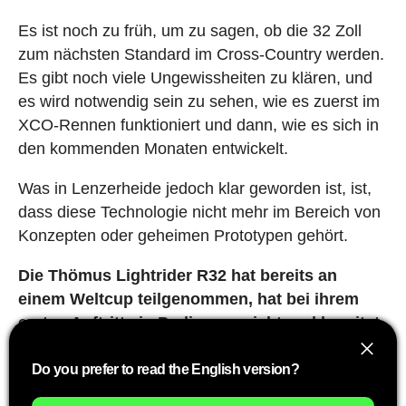
Es ist noch zu früh, um zu sagen, ob die 32 Zoll
zum nächsten Standard im Cross-Country werden.
Es gibt noch viele Ungewissheiten zu klären, und
es wird notwendig sein zu sehen, wie es zuerst im
XCO-Rennen funktioniert und dann, wie es sich in
den kommenden Monaten entwickelt.
Was in Lenzerheide jedoch klar geworden ist, ist,
dass diese Technologie nicht mehr im Bereich von
Konzepten oder geheimen Prototypen gehört.
Die Thömus Lightrider R32 hat bereits an
einem Weltcup teilgenommen, hat bei ihrem
ersten Auftritt ein Podium erreicht und bereitet
sich darauf vor, mit einer exklusiven
Anfangsserie von 50 Einheiten auf den Markt
Do you prefer to read the English version?
zu kommen.